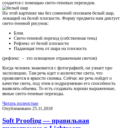
создается с помощью свето-теневых переходов.
На этой картинке мы без сомнений опознаем белый шар,
лежащий на белой плоскости. Форму предмета нам диктует
свето-теневой рисунок:
Блик
Свето-теневой переход (собственная тень)
Рефлекс от белой плоскости
Падающая тень от шара на плоскость
(рефлекс – это освещение отраженным светом)
Когда человек знакомится с фотографией, он узнает про
экспозицию. Там речь идет о количестве света, что
проявляется в яркости снимка. Сейчас же речь пойдет о
качестве света, под этим я подразумеваю его способность
выявлять объемы. То есть создавать хорошо выраженные,
явные свето-теневые переходы.
Свет
Читать полностью
в
Опубликовано 25.11.2018
фотографии.
Часть
Soft Proofing — правильная
1