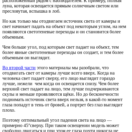
расположенный рядом с наблюдателем. К примеру, полная
луна, которая освещается прямым солнечным светом или
пресловутая, вспышка в лоб.
Но как только мы отодвигаем источник света от камеры и
свет начинает падать на объект под некоторым углом, на нем
появляются светотеневые переходы и он становится более
объемным.
Чем больше угол, под которым свет падает на объект, тем
более явные светотеневые переходы он создает, и тем более
объемным он выглядит.
Во второй части
этого материалы мы разобрали, что
отодвигать свет от камеры лучше всего вверх. Когда на
человека свет падает сверху, его лицо выглядит гораздо
лучше, нежели чем когда он освещается снизу. Чем более
верхний свет падает на лицо, тем лучше подчеркиваются
скулы и меньше проявляются щёки. Но до бесконечности
поднимать источник света вверх нельзя, в какой-то момент
глаза попадут в тень от бровей, а портрет без глаз выглядит
плохо.
Поэтому оптимальный угол падения света на лицо —
примерно 45°сверху. При таком освещении модель может
свободно двигаться и при этом ее глаза почти никогда не