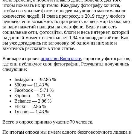
чтобы показать их зрителю. Каждому фотографу хочется,
чтобы его
унылые фоточки
шедевры увидело максимальное
количество людей. И слава прогрессу, в 2019 году у любого
человека есть возможность прогреметь на весь мир буквально
за пару нажатий пальцем на смартфоне. Ведь у нас есть
социальные сети, фотосайты, блоги и весь интернет, который
на данный момент насчитывает 1,94 миллиардов сайтов. Как
вы уже догадались по заголовку, об одном из них мне и
захотелось рассказать в этой статье.
В январе я провел
опрос во Вконтакте
, спросив у фотографов,
где они публикуют свои фотографии. Результаты получились
следующие:
Instagram — 92.86 %
500px — 11.43 %
Facebook — 5.71 %
35photo — 5.71 %
Behance — 2.86 %
Flickr — 2.86 %
1x.com — 1.43 %
Всего в опросе приняло участие 70 человек.
По итогам опроса мы имеем одного безоговорочного лидера в