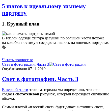
Vendigo
5 шагов к идеальному зимнему
Записи
портрету
1. Крупный план
В теплой одежде фигура девушки по большой части похоже
на колобка поэтому я сосредотачиваюсь на лицевых портретах
🙂
5
Читать полностью
шагов
Свет в фотографии. Часть 3
к
Опубликовано 07.11.2019
идеальному
зимнему
Свет в фотографии. Часть 3
портрету
В первой части
этого материала мы определили, что свет
создает
светотеневой рисунок
, который порождает ощущение
объема.
Самый плохой «плоский свет» будет давать источник света,