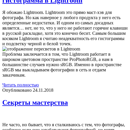
гистограмма в Lightroom
Я обожаю Lightroom. Lightroom это прямо маст-хэв для
фотографа. Но как наверное у любого продукта у него есть
определенные недостатки. И одним из самых досадных
является… нет, не то, что у него не работают горячие клавиши
в русской раскладке, хотя это конечно бесит. Самым большим
косяком Lightroom я считаю неадекватность его гистограммы
и подсветку черной и белой точек.
Проблема заключается в том, что Lightroom работает в
широком цветовом пространстве ProPhotoRGB, а нам в
большинстве случаев нужно sRGB. Именно в пространстве
sRGB мы выкладываем фотографии в сеть и отдаем
заказчикам.
Soft
Читать полностью
Proofing
Опубликовано 24.11.2018
—
правильная
Секреты мастерства
гистограмма
в
Lightroom
Не часто, но бывает, что я сталкиваюсь с тем, что фотографы,
особенно если они зарабатывают фотографией, не хотят