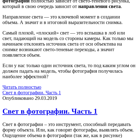
фотографии
полностью зависит от свето-теневого рисунка,
который в свою очередь зависит от
направления света
.
Направление света — это ключевой момент в создании
объема. А значит и в итоговой выразительности снимка.
Самый плохой, «плоский» свет — это вспышка в лоб или
свет, падающий на модель со стороны камеры. Как только мы
начинаем отклонять источник света от оси объектива на
снимке возникают свето-теневые переходы, а значит
появляется объем.
Если у нас только один источник света, то под каким углом он
должен падать на модель, чтобы фотография получилась
наиболее эффектной?
Свет
Читать полностью
в
Свет в фотографии. Часть 1
фотографии.
Опубликовано 29.03.2019
Часть
2
Свет в фотографии. Часть 1
Свет в фотографии – это инструмент, способный передавать
форму объекта. Или, как говорят фотографы, выявлять объем.
Ощущение объема в фотографии (так же, как в рисунке)