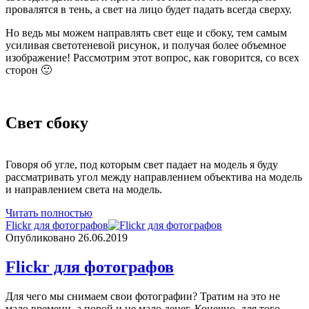
провалятся в тень, а свет на лицо будет падать всегда сверху.
Но ведь мы можем направлять свет еще и сбоку, тем самым
усиливая светотеневой рисунок, и получая более объемное
изображение! Рассмотрим этот вопрос, как говорится, со всех
сторон 🙂
Свет сбоку
Говоря об угле, под которым свет падает на модель я буду
рассматривать угол между направлением объектива на модель
и направлением света на модель.
Свет
Читать полностью
в
Flickr для фотографов
фотографии.
Опубликовано 26.06.2019
Часть
3
Flickr для фотографов
Для чего мы снимаем свои фотографии? Тратим на это не
мало времени, а порой и не мало денег. Конечно, для того