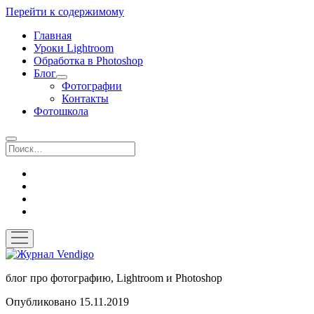
Перейти к содержимому
Главная
Уроки Lightroom
Обработка в Photoshop
Блог
открыть
Фотографии
выпадающее
Контакты
меню
Фотошкола
Поиск
twitter
instagram
flickr
vk
открыть
меню
Журнал
Vendigo
блог про фотографию, Lightroom и Photoshop
Журнал
Опубликовано 15.11.2019