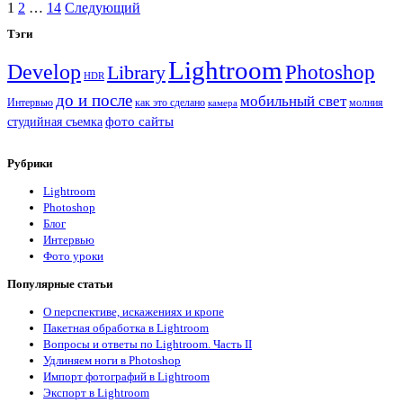
Пагинация
и
1
2
…
14
Следующий
мужская
записей
Sidebar
Тэги
фотография
Lightroom
Develop
Photoshop
Library
HDR
до и после
мобильный свет
Интервью
как это сделано
молния
камера
фото сайты
студийная съемка
Рубрики
Lightroom
Photoshop
Блог
Интервью
Фото уроки
Популярные статьи
О перспективе, искажениях и кропе
Пакетная обработка в Lightroom
Вопросы и ответы по Lightroom. Часть II
Удлиняем ноги в Photoshop
Импорт фотографий в Lightroom
Экспорт в Lightroom