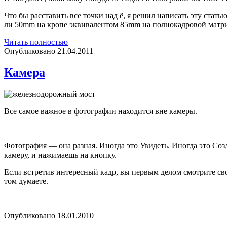
Что бы расставить все точки над ё, я решил написать эту стать
ли 50mm на кропе эквивалентом 85mm на полнокадровой матр
О
Читать полностью
перспективе,
Опубликовано 21.04.2011
искажениях
и
Камера
кропе
Все самое важное в фотографии находится вне камеры.
Фотография — она разная. Иногда это Увидеть. Иногда это Созд
камеру, и нажимаешь на кнопку.
Если встретив интересный кадр, вы первым делом смотрите сво
том думаете.
Опубликовано 18.01.2010