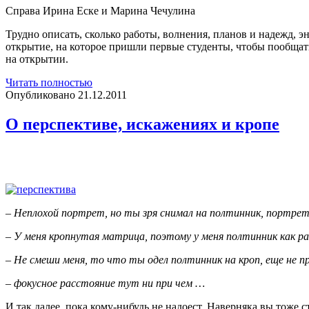
Справа Ирина Еске и Марина Чечулина
Трудно описать, сколько работы, волнения, планов и надежд, э
открытие, на которое пришли первые студенты, чтобы пообщать
на открытии.
Фотошкола
Читать полностью
в
Опубликовано 21.12.2011
Миассе
О перспективе, искажениях и кропе
– Неплохой портрет, но ты зря снимал на полтинник, портре
– У меня кропнутая матрица, поэтому у меня полтинник как 
– Не смеши меня, то что ты одел полтинник на кроп, еще не 
– фокусное расстояние тут ни при чем …
И так далее, пока кому-нибудь не надоест. Наверняка вы тоже 