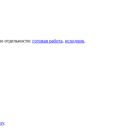
по отдельности:
готовая работа
,
исходник
.
лу
.