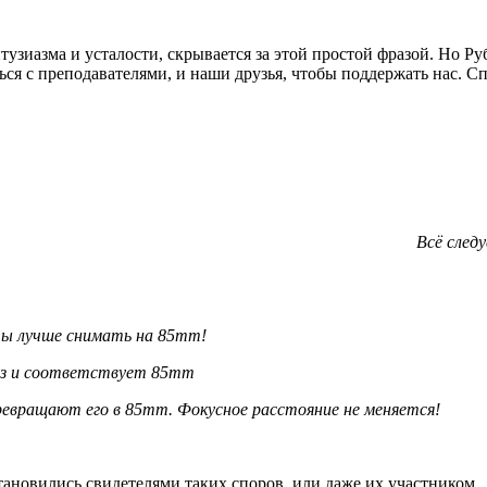
нтузиазма и усталости, скрывается за этой простой фразой. Но Р
ся с преподавателями, и наши друзья, чтобы поддержать нас. С
Всё след
ты лучше снимать на 85mm!
раз и соответствует 85mm
превращают его в 85mm. Фокусное расстояние не меняется!
становились свидетелями таких споров, или даже их участником.