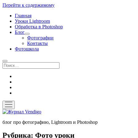
Перейти к содержимому
Главная
Уроки Lightroom
Обработка в Photoshop
Блог
открыть
Фотографии
выпадающее
Контакты
меню
Фотошкола
Поиск
twitter
instagram
flickr
vk
открыть
меню
Журнал
Vendigo
блог про фотографию, Lightroom и Photoshop
Рубрика:
Фото уроки