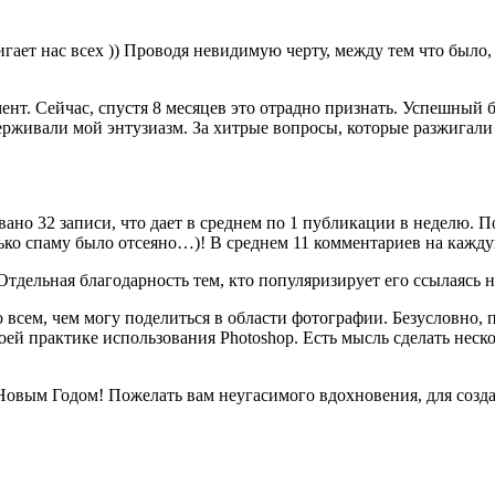
стигает нас всех )) Проводя невидимую черту, между тем что было
т. Сейчас, спустя 8 месяцев это отрадно признать. Успешный бл
ерживали мой энтузиазм. За хитрые вопросы, которые разжигали
вано 32 записи, что дает в среднем по 1 публикации в неделю. П
олько спаму было отсеяно…)! В среднем 11 комментариев на каж
Отдельная благодарность тем, кто популяризирует его ссылаясь н
 всем, чем могу поделиться в области фотографии. Безусловно, п
своей практике использования Photoshop. Есть мысль сделать нес
 Новым Годом! Пожелать вам неугасимого вдохновения, для соз