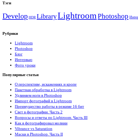
Sidebar
Тэги
Lightroom
Develop
Photoshop
Library
Инте
HDR
Рубрики
Lightroom
Photoshop
Блог
Интервью
Фото уроки
Популярные статьи
О перспективе, искажениях и кропе
Пакетная обработка в Lightroom
Удлиняем ноги в Photoshop
Импорт фотографий в Lightroom
Преимущество работы в режиме 16 бит
Свет в фотографии. Часть 2
Вопросы и ответы по Lightroom. Часть III
Как я фотографировал молнии
Vibrance vs Saturation
Маски в Photoshop. Часть II