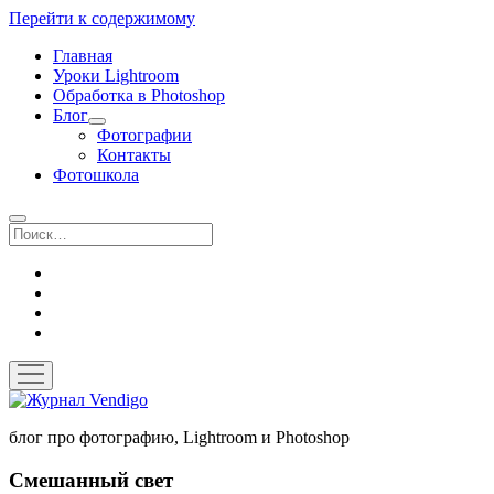
Перейти к содержимому
Главная
Уроки Lightroom
Обработка в Photoshop
Блог
открыть
Фотографии
выпадающее
Контакты
меню
Фотошкола
Поиск
twitter
instagram
flickr
vk
открыть
меню
Журнал
Vendigo
блог про фотографию, Lightroom и Photoshop
Смешанный свет