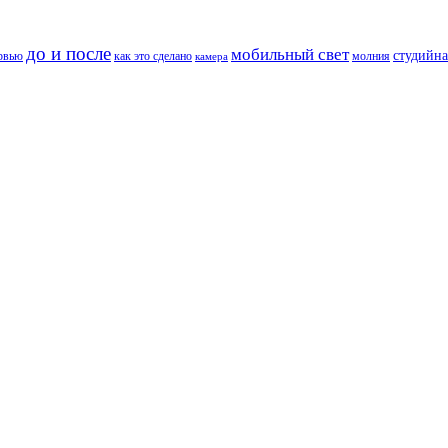
до и после
мобильный свет
студийна
рвью
как это сделано
молния
камера