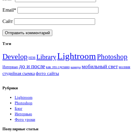
Email*
Сайт
Sidebar
Тэги
Lightroom
Develop
Photoshop
Library
HDR
до и после
мобильный свет
Интервью
как это сделано
молния
камера
фото сайты
студийная съемка
Рубрики
Lightroom
Photoshop
Блог
Интервью
Фото уроки
Популярные статьи