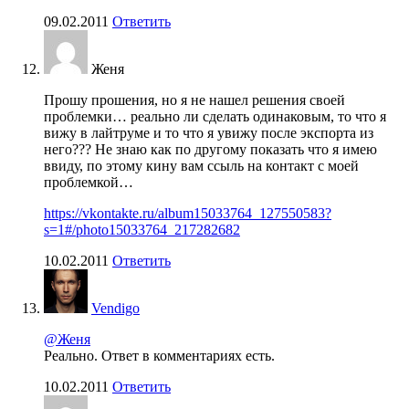
09.02.2011
Ответить
Женя
Прошу прошения, но я не нашел решения своей
проблемки… реально ли сделать одинаковым, то что я
вижу в лайтруме и то что я увижу после экспорта из
него??? Не знаю как по другому показать что я имею
ввиду, по этому кину вам ссыль на контакт с моей
проблемкой…
https://vkontakte.ru/album15033764_127550583?
s=1#/photo15033764_217282682
10.02.2011
Ответить
Vendigo
@Женя
Реально. Ответ в комментариях есть.
10.02.2011
Ответить