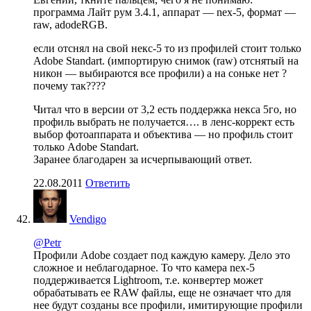
программа Лайт рум 3.4.1, аппарат — nex-5, формат —
raw, adodeRGB.
если отснял на свой некс-5 то из профилей стоит только
Adobe Standart. (импортирую снимок (raw) отснятый на
никон — выбираются все профили) а на соньке нет ?
почему так????
Читал что в версии от 3,2 есть поддержка некса 5го, но
профиль выбрать не получается…. в ленс-коррект есть
выбор фотоаппарата и объектива — но профиль стоит
только Adobe Standart.
Заранее благодарен за исчерпывающий ответ.
22.08.2011
Ответить
Vendigo
@Petr
Профили Adobe создает под каждую камеру. Дело это
сложное и неблагодарное. То что камера nex-5
поддерживается Lightroom, т.е. конвертер может
обрабатывать ее RAW файлы, еще не означает что для
нее будут созданы все профили, имитирующие профили