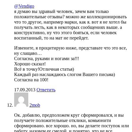
@Vendigo
я думаю вы здравый человек, зачем вам только
положительные отзывы? можно же коллекционировать
что то другое, например марки, как я. вот я не хотел бы
получать лесть, как в некоторых сообщениях выше. а
конструктивно, ну что этого бояться, если человек
воспитанный, то на мат не перейдет.
Извените, я процитирую ниже, представьте что это все,
ну слащаво…
Согласна, руками и ногами за!!!
Хорошо сказал!
Всё в точку!Отличная статья)
Каждый раз наслаждаюсь слогом Вашего письма)
Согласна на 100!
17.09.2013
Ответить
2mob
Ок. добавлю, предположем круг сформировался, и вы
получаете положительные отклики, комьюнити
сформировано. все хорошо. но, вы делаете поступок или
работу, назовем ее смелой, и понятно, что не все