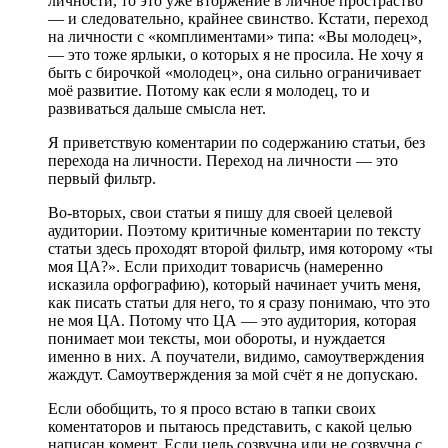
личности, то это уже вторжение в личное простраство
— и следовательно, крайнее свинство. Кстати, переход
на личности с «комплиментами» типа: «Вы молодец»,
— это тоже ярлыки, о которых я не просила. Не хочу я
быть с бирочкой «молодец», она сильно ограничивает
моё развитие. Потому как если я молодец, то и
развиваться дальше смысла нет.
Я приветствую коментарии по содержанию статьи, без
перехода на личности. Переход на личности — это
первый фильтр.
Во-вторых, свои статьи я пишу для своей целевой
аудитории. Поэтому критичные коментарии по тексту
статьи здесь проходят второй фильтр, имя которому «ты
моя ЦА?». Если приходит товарисчь (намеренно
исказила орфографию), который начинает учить меня,
как писать статьи для него, то я сразу понимаю, что это
не моя ЦА. Потому что ЦА — это аудитория, которая
понимает мои тексты, мои обороты, и нуждается
именно в них. А поучатели, видимо, самоутверждения
жаждут. Самоутверждения за мой счёт я не допускаю.
Если обобщить, то я просо встаю в тапки своих
коментаторов и пытаюсь представить, с какой целью
написан комент. Если цель созвучна или не созвучна с