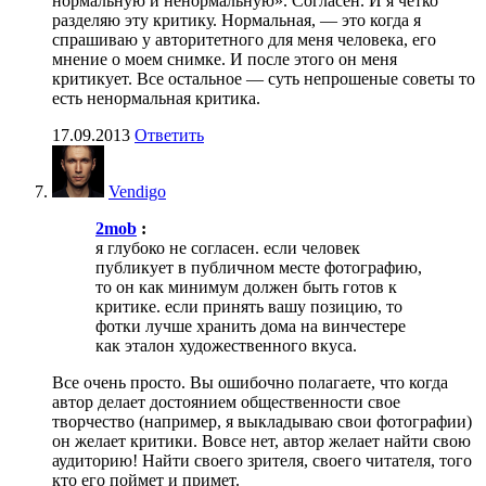
нормальную и ненормальную». Согласен. И я четко
разделяю эту критику. Нормальная, — это когда я
спрашиваю у авторитетного для меня человека, его
мнение о моем снимке. И после этого он меня
критикует. Все остальное — суть непрошеные советы то
есть ненормальная критика.
17.09.2013
Ответить
Vendigo
2mob
:
я глубоко не согласен. если человек
публикует в публичном месте фотографию,
то он как минимум должен быть готов к
критике. если принять вашу позицию, то
фотки лучше хранить дома на винчестере
как эталон художественного вкуса.
Все очень просто. Вы ошибочно полагаете, что когда
автор делает достоянием общественности свое
творчество (например, я выкладываю свои фотографии)
он желает критики. Вовсе нет, автор желает найти свою
аудиторию! Найти своего зрителя, своего читателя, того
кто его поймет и примет.