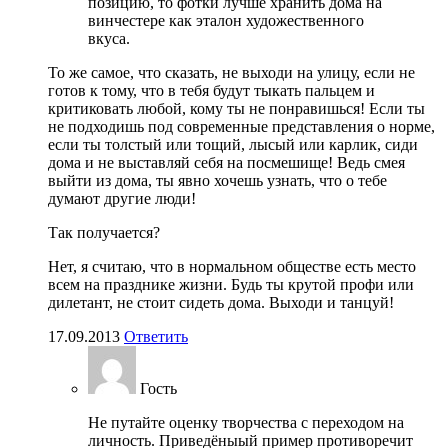
позицию, то фотки лучше хранить дома на
винчестере как эталон художественного
вкуса.
То же самое, что сказать, не выходи на улицу, если не
готов к тому, что в тебя будут тыкать пальцем и
критиковать любой, кому ты не понравишься! Если ты
не подходишь под современные представления о норме,
если ты толстый или тощий, лысый или карлик, сиди
дома и не выставляй себя на посмешище! Ведь смея
выйти из дома, ты явно хочешь узнать, что о тебе
думают другие люди!
Так получается?
Нет, я считаю, что в нормальном обществе есть место
всем на празднике жизни. Будь ты крутой профи или
дилетант, не стоит сидеть дома. Выходи и танцуй!
17.09.2013
Ответить
Гость
Не путайте оценку творчества с переходом на
личность. Приведёныый пример противоречит