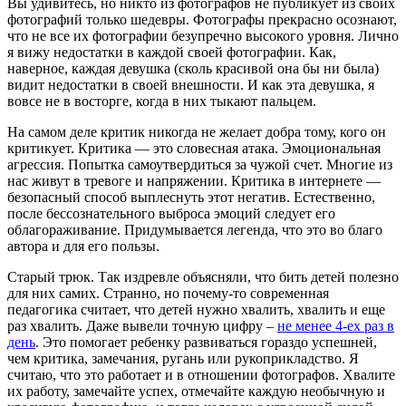
Вы удивитесь, но никто из фотографов не публикует из своих
фотографий только шедевры. Фотографы прекрасно осознают,
что не все их фотографии безупречно высокого уровня. Лично
я вижу недостатки в каждой своей фотографии. Как,
наверное, каждая девушка (сколь красивой она бы ни была)
видит недостатки в своей внешности. И как эта девушка, я
вовсе не в восторге, когда в них тыкают пальцем.
На самом деле критик никогда не желает добра тому, кого он
критикует. Критика — это словесная атака. Эмоциональная
агрессия. Попытка самоутвердиться за чужой счет. Многие из
нас живут в тревоге и напряжении. Критика в интернете —
безопасный способ выплеснуть этот негатив. Естественно,
после бессознательного выброса эмоций следует его
облагораживание. Придумывается легенда, что это во благо
автора и для его пользы.
Старый трюк. Так издревле объясняли, что бить детей полезно
для них самих. Странно, но почему-то современная
педагогика считает, что детей нужно хвалить, хвалить и еще
раз хвалить. Даже вывели точную цифру –
не менее 4-ех раз в
день
. Это помогает ребенку развиваться гораздо успешней,
чем критика, замечания, ругань или рукоприкладство. Я
считаю, что это работает и в отношении фотографов. Хвалите
их работу, замечайте успех, отмечайте каждую необычную и