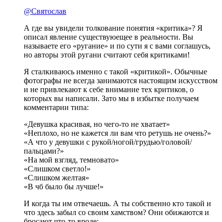
@Святослав
А где вы увидели толкование понятия «критика»? Я
описал явление существуюещее в реальности. Вы
называете его «ругание» и по сути я с вами соглашусь,
но авторы этой ругани считают себя критиками!
Я сталкиваюсь именно с такой «критикой». Обычные
фотографы не всегда занимаются настоящим искусством
и не привлекают к себе внимание тех критиков, о
которых вы написали. Зато мы в избытке получаем
комментарии типа:
«Девушка красивая, но чего-то не хватает»
«Неплохо, но не кажется ли вам что ретушь не очень?»
«А что у девушки с рукой/ногой/грудью/головой/
пальцами?»
«На мой взгляд, темновато»
«Слишком светло!»
«Слишком желтая»
«В чб было бы лучше!»
И когда ты им отвечаешь. А ты собственно кто такой и
что здесь забыл со своим хамством? Они обижаются и
бросают что-то вроде: