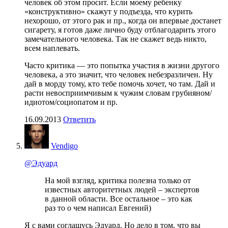
человек об этом просит. Если моему ребенку
«конструктивно» скажут у подъезда, что курить
нехорошо, от этого рак и пр., когда он впервые достанет
сигарету, я готов даже лично буду отблагодарить этого
замечательного человека. Так не скажет ведь никто,
всем наплевать.
Часто критика — это попытка участия в жизни другого
человека, а это значит, что человек небезразличен. Ну
дай в морду тому, кто тебе помочь хочет, чо там. Дай и
расти невосприимчивым к чужим словам грубияном/
идиотом/социопатом и пр.
16.09.2013
Ответить
Vendigo
@Эдуард
На мой взгляд, критика полезна только от
известных авторитетных людей – экспертов
в данной области. Все остальное – это как
раз то о чем написал Евгений)
Я с вами соглашусь Эдуард. Но дело в том, что вы