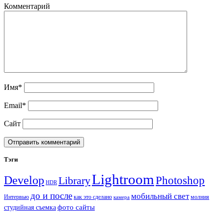
Комментарий
Имя*
Email*
Сайт
Sidebar
Тэги
Lightroom
Develop
Photoshop
Library
HDR
до и после
мобильный свет
Интервью
как это сделано
молния
камера
фото сайты
студийная съемка