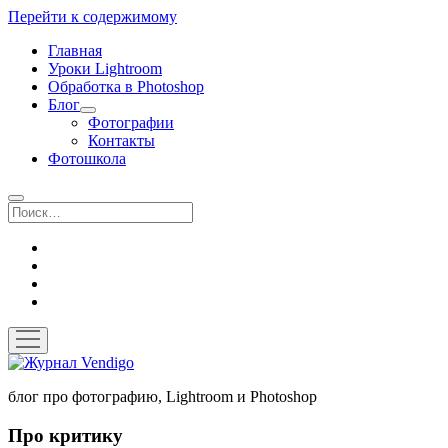
Перейти к содержимому
Главная
Уроки Lightroom
Обработка в Photoshop
Блог
открыть
Фотографии
выпадающее
Контакты
меню
Фотошкола
Поиск
twitter
instagram
flickr
vk
открыть
меню
Журнал
Vendigo
блог про фотографию, Lightroom и Photoshop
Про критику