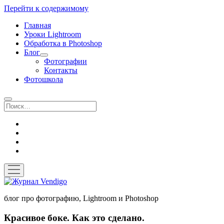
Перейти к содержимому
Главная
Уроки Lightroom
Обработка в Photoshop
Блог
открыть
Фотографии
выпадающее
Контакты
меню
Фотошкола
Поиск
twitter
instagram
flickr
vk
открыть
меню
Журнал
Vendigo
блог про фотографию, Lightroom и Photoshop
Красивое боке. Как это сделано.