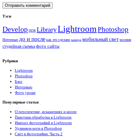
Sidebar
Тэги
Lightroom
Develop
Photoshop
Library
HDR
до и после
мобильный свет
Интервью
как это сделано
молния
камера
фото сайты
студийная съемка
Рубрики
Lightroom
Photoshop
Блог
Интервью
Фото уроки
Популярные статьи
О перспективе, искажениях и кропе
Пакетная обработка в Lightroom
Импорт фотографий в Lightroom
Удлиняем ноги в Photoshop
Свет в фотографии. Часть 2