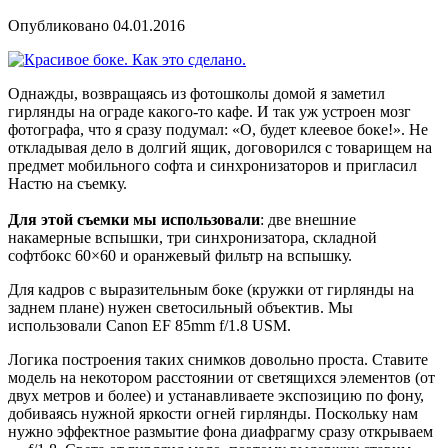
Опубликовано 04.01.2016
Однажды, возвращаясь из фотошколы домой я заметил
гирлянды на ограде какого-то кафе. И так уж устроен мозг
фотографа, что я сразу подумал: «О, будет клеевое боке!». Не
откладывая дело в долгий ящик, договорился с товарищем на
предмет мобильного софта и синхронизаторов и пригласил
Настю на съемку.
Для этой съемки мы использовали
: две внешние
накамерные вспышки, три синхронизатора, складной
софтбокс 60×60 и оранжевый фильтр на вспышку.
Для кадров с выразительным боке (кружки от гирлянды на
заднем плане) нужен светосильный объектив. Мы
использовали Canon EF 85mm f/1.8 USM.
Логика построения таких снимков довольно проста. Ставите
модель на некотором расстоянии от светящихся элементов (от
двух метров и более) и устанавливаете экспозицию по фону,
добиваясь нужной яркости огней гирлянды. Поскольку нам
нужно эффектное размытие фона диафрагму сразу открываем