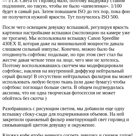
— f/1.8. Света от гирлянд мало, поэтому выдержку ставим
подлиннее, но такую, чтобы не было «шевеленки». 1/100
будет в самый раз. Затем повышаем ISO до тех пор, пока фон
не получится нужной яркости. Тут получилось ISO 500.
После чего освещаем девушку вспышкой, регулируя яркость
картинки настройками вспышки (экспозицию на камере уже
не трогаем). Мы использовали вспышку Canon Speedlite
430EX II, которая даже на минимальной мощности давала
слишком сильный импульс. Конечно, можно было бы
отодвинуть софтбокс подальше, но при этом свет стал бы
жестче давая четкие тени на лице, чего мне не хотелось.
Поэтому воспользовавшись скотчем мы модифицировали
софтбокс, наклеив на внутренний диффузор нейтральный
серый фильтр! В отсутствии нейтральных фильтров вы может
использовать любую белую ткань (или даже бумагу) чтобы
софтбокс поглощал больше света. В общем подтвердилась
аксиома, что ни одна творческая фотосессия не может
обойтись без скотча )
Разобравшись с рисующим светом, мы добавили еще одну
вспышку сбоку-сзади для подчеркивания объемов. На ней
закрепили оранжевый фильтр имитирующий свет гирлянд и
связывающий цветом девушку и окружение.
Кружка кофе чтобы немного согреть девушку и снимок готов!